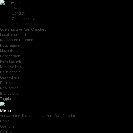
Home
Over ons
Contact
Contactgegevens
Contactformulier
Openingsuren Van Clapdorp
Locatie op kaart
Kachels en Haarden
Houthaarden
Mazoutkachels
Gashaarden
Pelletkachels
Kolenkachels
Houtkachels
Gaskachels
Rookkanalen
Realisaties
Brandstoffen
Toggle
Menu
Verwarming, kachels en haarden Van Clapdorp
Home
Over ons
Contact