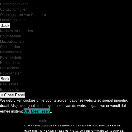
Contactgegevens
Contactformulier
Openingsuren Van Clapdorp
Locatie op kaart
Back
Kachels en Haarden
Houthaarden
Mazoutkachels
Gashaarden
Pelletkachels
Kolenkachels
Houtkachels
Gaskachels
Rookkanalen
Back
Realisaties
Brandstoffen
× Close Panel
We gebruiken cookies om ervoor te zorgen dat onze website zo soepel mogelijk
draait. Als je doorgaat met het gebruiken van de website, gaan we er vanuit dat
OK
Meer lezen
ermee instemt.
mute
unmute
COPYRIGHT 2017 VAN CLAPDORP VERWARMING. BRUGSKEN 51,
9100 SINT-NIKLAAS | TEL: 03 776 11 00 |
INFO@VANCLAPDORP.BE